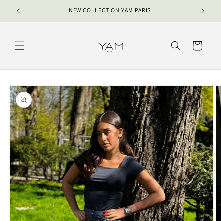
et
passer
NEW COLLECTION YAM PARIS
au
contenu
Panier
Passer aux
informations
produits