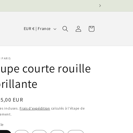
P
Connexion
Panier
EUR € | France
a
y
s
 PARIS
/
upe courte rouille
r
rillante
é
g
i
ix
75,00 EUR
bituel
o
es incluses.
Frais d'expédition
calculés à l'étape de
iement.
n
lle