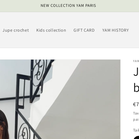
NEW COLLECTION YAM PARIS
Jupe crochet
Kids collection
GIFT CARD
YAM HISTORY
YAM
J
b
Pr
€
ha
Tax
pa
Tai