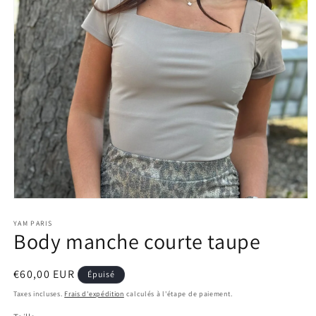
Ouvrir
le
média
YAM PARIS
Body manche courte taupe
1
dans
une
fenêtre
Prix
€60,00 EUR
Épuisé
modale
habituel
Taxes incluses.
Frais d'expédition
calculés à l'étape de paiement.