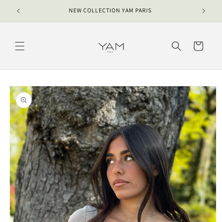
et
passer
NEW COLLECTION YAM PARIS
au
contenu
Panier
Passer aux
informations
produits